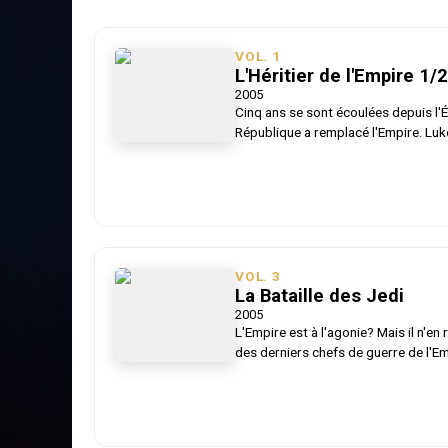
VOL.
1
L'Héritier de l'Empire 1/
2005
Cinq ans se sont écoulées depuis l'
République a remplacé l'Empire. Luk
Chevalier Jedi. Han Solo et Leia, ma
leurs jumeaux. Mais la menace persis
porter un coup fatal à la jeune Répu
constitue le début de l'officieux Épis
VOL.
3
La Bataille des Jedi
2005
L'Empire est à l'agonie? Mais il n'e
des derniers chefs de guerre de l'Em
s'apprête à frapper la Nouvelle Rép
guerre qui s'étaient perdus dans l'h
Chewbacca devront, une dernière fo
Côté Obscur !