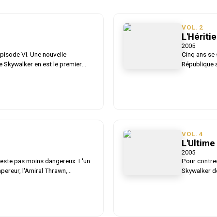
VOL.
2
2
L'Hériti
2005
Épisode VI. Une nouvelle
Cinq ans se 
e Skywalker en est le premier
République a
rriés, attendent la naissance de
Chevalier Je
te ! L'amiral Thrawn s'apprête à
leurs jumeau
blique? Un incontournable, qui
porter un co
ode VII.
constitue le 
VOL.
4
L'Ultim
2005
n reste pas moins dangereux. L'un
Pour contrec
pereur, l'Amiral Thrawn,
Skywalker do
ublique grâce à 200 vaisseaux de
l'ancien che
yperespace. Luke, Leia, Han et
nombre de s
is, mener le combat contre le