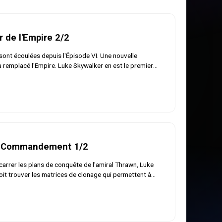
er de l'Empire 2/2
sont écoulées depuis l'Épisode VI. Une nouvelle
 remplacé l'Empire. Luke Skywalker en est le premier
di. Han Solo et Leia, marriés, attendent la naissance de
x. Mais la menace persiste ! L'amiral Thrawn s'apprête à
up fatal à la jeune République? Un incontournable, qui
début de l'officieux Épisode VII.
e Commandement 1/2
arrer les plans de conquête de l'amiral Thrawn, Luke
it trouver les matrices de clonage qui permettent à
f de guerre de l'empereur de multiplier à volonté le
es soldats.